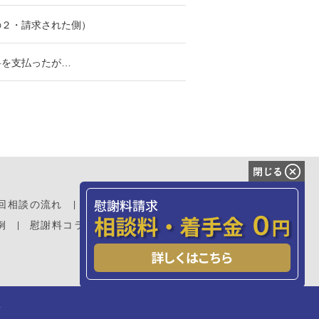
の２・請求された側）
料を支払ったが…
回相談の流れ
費用について
例
慰謝料コラム
.