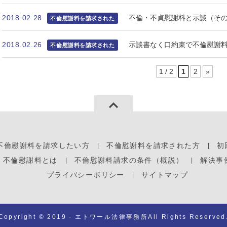
2018.02.28
不倫・不貞慰謝料と示談（そ
不倫慰謝料を請求された
2018.02.26
示談書なく口約束で不倫慰謝
不倫慰謝料を請求された
1 / 2
1
2
»
不倫慰謝料を請求したい方
不倫慰謝料を請求された方
初
不倫慰謝料とは
不倫慰謝料請求の条件（概説）
解決事
プライバシーポリシー
サイトマップ
Copyright © 2019 - エトワール法律事務所All Rights Reserved