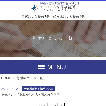
新宿駅より徒歩7分、代々木駅より徒歩4分
慰謝料コラム一覧
HOME
慰謝料コラム一覧
2018.02.26
不倫慰謝料を請求された
不倫バレして誠意を見せろと言われたら？
3 / 3
«
1
2
3