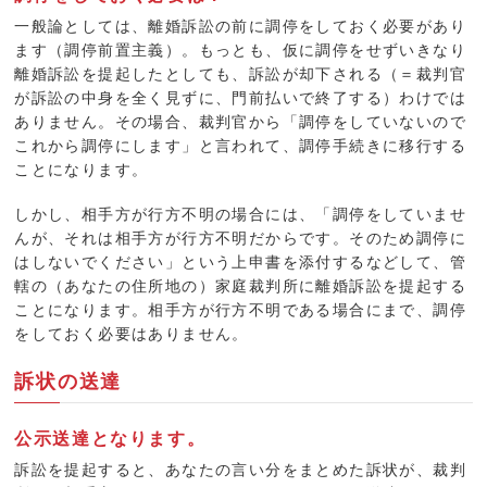
一般論としては、離婚訴訟の前に調停をしておく必要があり
ます（調停前置主義）。もっとも、仮に調停をせずいきなり
離婚訴訟を提起したとしても、訴訟が却下される（＝裁判官
が訴訟の中身を全く見ずに、門前払いで終了する）わけでは
ありません。その場合、裁判官から「調停をしていないので
これから調停にします」と言われて、調停手続きに移行する
ことになります。
しかし、相手方が行方不明の場合には、「調停をしていませ
んが、それは相手方が行方不明だからです。そのため調停に
はしないでください」という上申書を添付するなどして、管
轄の（あなたの住所地の）家庭裁判所に離婚訴訟を提起する
ことになります。相手方が行方不明である場合にまで、調停
をしておく必要はありません。
訴状の送達
公示送達となります。
訴訟を提起すると、あなたの言い分をまとめた訴状が、裁判