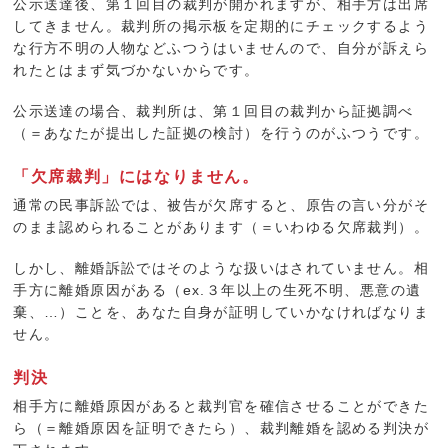
公示送達後、第１回目の裁判が開かれますが、相手方は出席
してきません。裁判所の掲示板を定期的にチェックするよう
な行方不明の人物などふつうはいませんので、自分が訴えら
れたとはまず気づかないからです。
公示送達の場合、裁判所は、第１回目の裁判から証拠調べ
（＝あなたが提出した証拠の検討）を行うのがふつうです。
「欠席裁判」にはなりません。
通常の民事訴訟では、被告が欠席すると、原告の言い分がそ
のまま認められることがあります（＝いわゆる欠席裁判）。
しかし、離婚訴訟ではそのような扱いはされていません。相
手方に離婚原因がある（ex.３年以上の生死不明、悪意の遺
棄、…）ことを、あなた自身が証明していかなければなりま
せん。
判決
相手方に離婚原因があると裁判官を確信させることができた
ら（＝離婚原因を証明できたら）、裁判離婚を認める判決が