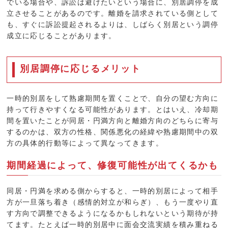
でいる場合や、訴訟は避けたいという場合に、別居調停を成
立させることがあるのです。離婚を請求されている側として
も、すぐに訴訟提起されるよりは、しばらく別居という調停
成立に応じることがあります。
別居調停に応じるメリット
一時的別居をして熟慮期間を置くことで、自分の望む方向に
持って行きやすくなる可能性があります。とはいえ、冷却期
間を置いたことが同居・円満方向と離婚方向のどちらに寄与
するのかは、双方の性格、関係悪化の経緯や熟慮期間中の双
方の具体的行動等によって異なってきます。
期間経過によって、修復可能性が出てくるかも
同居・円満を求める側からすると、一時的別居によって相手
方が一旦落ち着き（感情的対立が和らぎ）、もう一度やり直
す方向で調整できるようになるかもしれないという期待が持
てます。たとえば一時的別居中に面会交流実績を積み重ねる