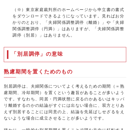
（※）東京家庭裁判所のホームページから申立書の書式
をダウンロードできるようになっています。見ればお分
かりのとおり、「夫婦関係調整調停（離婚）」や「夫婦
関係調整調停（円満）」はありますが、「夫婦関係調整
調停（別居）」はありません。
「別居調停」の意味
熟慮期間を置くためのもの
別居調停は、夫婦関係についてよく考えるための期間（＝熟
慮期間、冷却期間）を置くという趣旨があることが多いよう
です。すなわち、同居・円満状態に戻るのかあるいはキッパ
リ離婚するのかの結論がすぐには出ない場合に、双方とりあ
えず別居することには同意の上、結論を先延ばしせざるをえ
ないような場合に成立させることが多いようです。
確かに、一時的な別居期間を置くことで望む方向に好転する