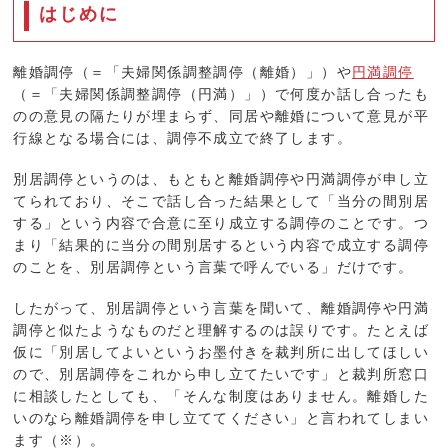
はじめに
離婚調停（＝「夫婦関係調整調停（離婚）」）や
円満調停
（＝「夫婦関係調整調停（円満）」）で何度か話し合ったも
のの意見の隔たりが埋まらず、同居や離婚について意見が平
行線となる場合には、調停不成立で終了します。
別居調停というのは、もともと離婚調停や円満調停が申し立
てられており、そこで話し合った結果として「当分の間別居
する」という内容で合意に至り成立する調停のことです。つ
まり「結果的に当分の間別居するという内容で成立する調停
のことを、別居調停という言葉で呼んでいる」だけです。
したがって、別居調停という言葉を聞いて、離婚調停や円満
調停と似たようなものだと理解するのは誤りです。たとえば
仮に「別居してよいというお墨付きを裁判所に出してほしい
ので、別居調停をこれから申し立てたいです」と裁判所窓口
に相談したとしても、「そんな制度はありません。離婚した
いのなら離婚調停を申し立ててください」と言われてしまい
ます（※）。