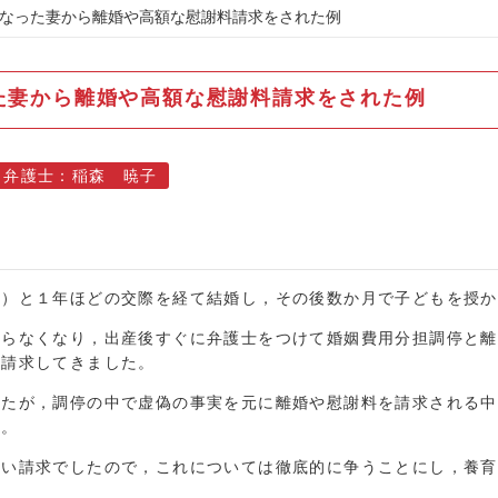
くなった妻から離婚や高額な慰謝料請求をされた例
た妻から離婚や高額な慰謝料請求をされた例
当弁護士：稲森 暁子
妻）と１年ほどの交際を経て結婚し，その後数か月で子どもを授か
戻らなくなり，出産後すぐに弁護士をつけて婚姻費用分担調停と離
も請求してきました。
したが，調停の中で虚偽の事実を元に離婚や慰謝料を請求される中
た。
ない請求でしたので，これについては徹底的に争うことにし，養育