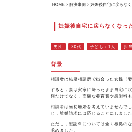
HOME
>
解決事例
> 妊娠後自宅に戻らな
妊娠後自宅に戻らなくなっ
男性
30代
子ども：1人
担
背景
相談者は結婚相談所で出会った女性（
すると，妻は実家に帰ったまま自宅に
権だけでなく，高額な養育費や慰謝料
相談者は当初離婚を考えていませんで
じ，離婚請求には応じることにしまし
ただし，慰謝料については全く根拠の
求めました。