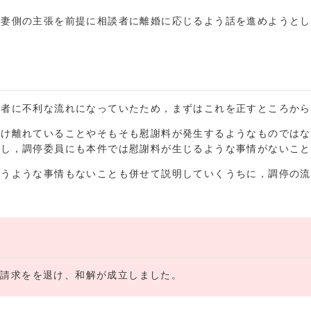
は妻側の主張を前提に相談者に離婚に応じるよう話を進めようとし
談者に不利な流れになっていたため，まずはこれを正すところから
かけ離れていることやそもそも慰謝料が発生するようなものではな
明し，調停委員にも本件では慰謝料が生じるような事情がないこと
払うような事情もないことも併せて説明していくうちに，調停の流
。
の請求をを退け、和解が成立しました。