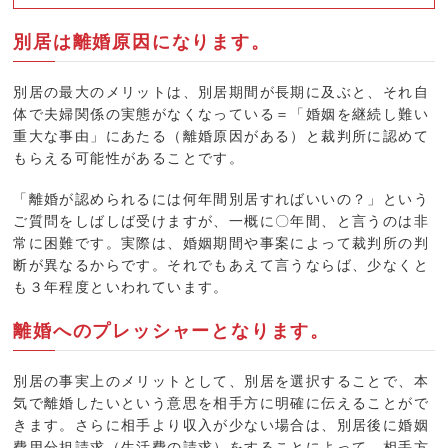
別居は離婚原因になります。
別居の最大のメリットは、別居期間が長期に及ぶと、それ自
体で夫婦関係の実態がなくなっている＝「婚姻を継続し難い
重大な事由」にあたる（離婚原因がある）と裁判所に認めて
もらえる可能性があることです。
「離婚が認められるには何年間別居すればいいの？」という
ご質問をしばしば受けますが、一概に〇年間、と言うのは非
常に困難です。実際は、婚姻期間や事案によって裁判所の判
断が異なるからです。それでもあえて言うならば、少なくと
も３年程度といわれています。
離婚へのプレッシャーとなります。
別居の事実上のメリットとして、別居を選択することで、本
気で離婚したいという意思を相手方に明確に伝えることがで
きます。さらに相手より収入が少ない場合は、別居後に
婚姻
費用
分担請求（生活費の請求）をすることによって、相手方