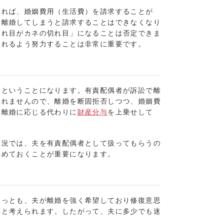
いれば、
婚姻費用
（生活費）を請求することが
、離婚してしまうと請求することはできなくなり
切れ目がカネの切れ目」になることは否定できま
られるよう努力することは非常に重要です。
者ということになります。有責配偶者が訴訟で離
られませんので、離婚を断固拒否しつつ、婚姻費
「離婚に応じる代わりに
財産分与
を上乗せして
状況では、夫を有責配偶者として扱ってもらうの
集めておくことが重要になります。
もっとも、夫が離婚を強く希望しており修復意思
いと考えられます。したがって、夫に多少でも迷