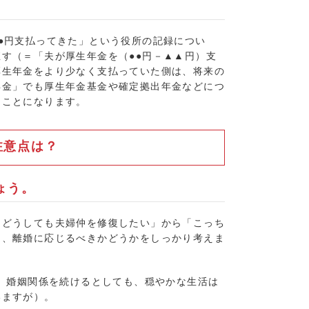
●円支払ってきた」という役所の記録につい
す（＝「夫が厚生年金を（●●円－▲▲円）支
厚生年金をより少なく支払っていた側は、将来の
年金」でも厚生年金基金や確定拠出年金などにつ
ることになります。
注意点は？
ょう。
「どうしても夫婦仲を修復したい」から「こっち
て、離婚に応じるべきかどうかをしっかり考えま
と、婚姻関係を続けるとしても、穏やかな生活は
いますが）。