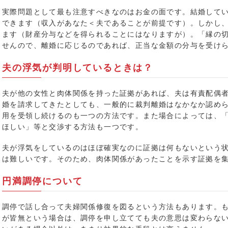
実際問題として最も注意すべきなのはお金の面です。結婚して
できます（収入があなた＜夫であることが前提です）。しかし
ます（財産分与などを得られることにはなりますが）。「縁の
せんので、離婚に応じるのであれば、正当な金額の分与を受け
夫の浮気が判明しているときは？
夫が他の女性と肉体関係を持った証拠があれば、夫は有責配偶
婚を請求してきたとしても、一般的に裁判離婚はなかなか認め
用を受領し続けるのも一つの方法です。また場合によっては、
ほしい」等と交渉する方法も一つです。
夫が浮気をしているのはほぼ確実なのに証拠は何もないという
は難しいです。そのため、肉体関係があったことを示す証拠を
円満調停について
調停で話し合って夫婦関係修復を図るという方法もあります。
が皆無という場合は、調停を申し立てても夫の意思は変わらな