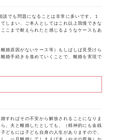
婚相談でも問題になることは非常に多いです。１
ってしまい、ご本人としてはこれ以上我慢できな
くここまで耐えられたと感じるようなケースもあ
な離婚原因がないケース等）もしばしば見受けら
に離婚手続きを進めていくことで、離婚を実現で
？
離婚すればその不安から解放されることになりま
なら、夫と離婚したとしても、（精神的にも金銭
、子どもには子ども自身の人生がありますので、
かし、一旦離婚してしまえば夫（やその親族）か