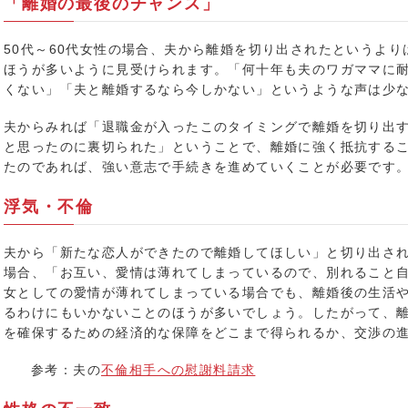
「離婚の最後のチャンス」
50代～60代女性の場合、夫から離婚を切り出されたというよ
ほうが多いように見受けられます。「何十年も夫のワガママに
くない」「夫と離婚するなら今しかない」というような声は少
夫からみれば「退職金が入ったこのタイミングで離婚を切り出
と思ったのに裏切られた」ということで、離婚に強く抵抗する
たのであれば、強い意志で手続きを進めていくことが必要です
浮気・不倫
夫から「新たな恋人ができたので離婚してほしい」と切り出され
場合、「お互い、愛情は薄れてしまっているので、別れること
女としての愛情が薄れてしまっている場合でも、離婚後の生活
るわけにもいかないことのほうが多いでしょう。したがって、
を確保するための経済的な保障をどこまで得られるか、交渉の
参考：夫の
不倫相手への慰謝料請求