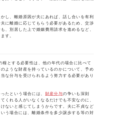
しかし、離婚原因が夫にあれば、話し合いを有利
で夫に離婚に応じてもらう必要があるため、交渉
でも、別居した上で婚姻費用請求を進めるなど、
ります。
活の糧とする必要性は、他の年代の場合に比べて
どのような財産を持っているのかについて、予め
正当な分与を受けられるよう努力する必要があり
かったという場合には、
財産分与
の争いも深刻
見てくれる人がいなくなるだけでも不安なのに、
いけないと感じてしまうからです。夫に不貞など
という場合には、離婚条件を多少譲歩する等の対