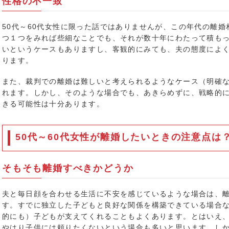
性格の不一致
50代～60代女性に限った話ではありませんが、この年代の離
つ１つをみれば些細なことでも、それが数十年にわたって積も
いというケースもありますし、客観的にみても、夫の態度によ
ります。
また、裁判での離婚は難しいと考えられるようなケース（明確
れます。しかし、そのような場合でも、あきらめずに、戦略的
きる可能性は十分あります。
50代～60代女性が離婚したいときの注意点は
そもそも離婚すべきかどうか
夫と毎日顔を合わせる生活に不安を感じているような場合は、
す。すでに独立した子どもと良好な関係を構築できている場合
的にも）子どもが支えてくれることもよくあります。とはいえ
やはり子供には頼りたくないという場合も多いと思います。し