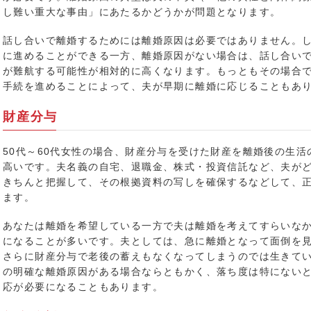
し難い重大な事由」にあたるかどうかが問題となります。
話し合いで離婚するためには離婚原因は必要ではありません。
に進めることができる一方、離婚原因がない場合は、話し合い
が難航する可能性が相対的に高くなります。もっともその場合
手続を進めることによって、夫が早期に離婚に応じることもあ
財産分与
50代～60代女性の場合、財産分与を受けた財産を離婚後の生
高いです。夫名義の自宅、退職金、株式・投資信託など、夫が
きちんと把握して、その根拠資料の写しを確保するなどして、
ます。
あなたは離婚を希望している一方で夫は離婚を考えてすらいな
になることが多いです。夫としては、急に離婚となって面倒を
さらに財産分与で老後の蓄えもなくなってしまうのでは生きて
の明確な離婚原因がある場合ならともかく、落ち度は特にない
応が必要になることもあります。