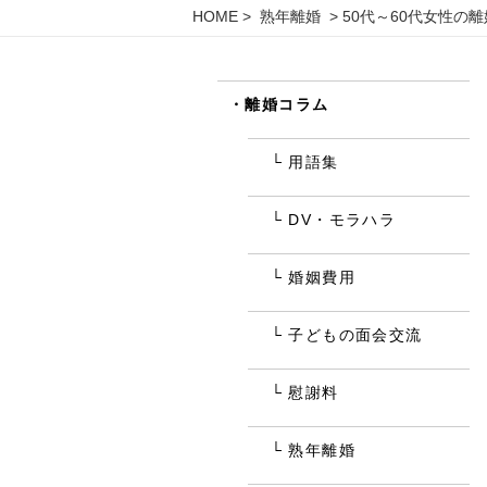
HOME
>
熟年離婚
> 50代～60代女性の
離婚コラム
用語集
DV・モラハラ
婚姻費用
子どもの面会交流
慰謝料
熟年離婚